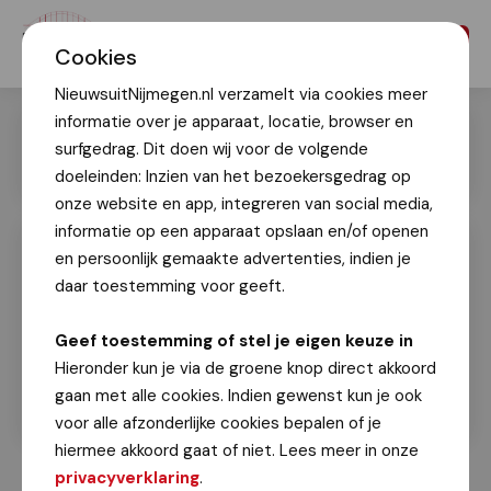
Menu
Cookies
NieuwsuitNijmegen.nl verzamelt via cookies meer
informatie over je apparaat, locatie, browser en
surfgedrag. Dit doen wij voor de volgende
doeleinden: Inzien van het bezoekersgedrag op
onze website en app, integreren van social media,
informatie op een apparaat opslaan en/of openen
en persoonlijk gemaakte advertenties, indien je
Contact
daar toestemming voor geeft.
Voor een nieuwstip, persbericht of
vragen/opmerkingen kunt u onderstaand formulier
Geef toestemming of stel je eigen keuze in
gebruiken of ons mailen via:
Hieronder kun je via de groene knop direct akkoord
redactie@nieuwsuitnijmegen.nl
gaan met alle cookies. Indien gewenst kun je ook
voor alle afzonderlijke cookies bepalen of je
hiermee akkoord gaat of niet. Lees meer in onze
privacyverklaring
.
Advertenties