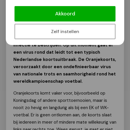
[Column] LS 'Zomerkoorts'
Akkoord
Tekst: Carolus
24 juni 2026
Zelf instellen
Koorts ontstaat als het lichaam probeert een
infectie te bestrijden. Op dit moment gaat er
een virus rond dat leidt tot een typisch
Nederlandse koortsuitbraak. De Oranjekoorts,
veroorzaakt door een ondefinieerbaar virus
van nationale trots en saamhorigheid rond het
wereldkampioenschap voetbal.
Oranjekoorts komt vaker voor, bijvoorbeeld op
Koningsdag of andere sporttoernooien, maar is
nooit zo hevig en langdurig als bij een EK of WK-
voetbal. Er is geen ontkomen aan, de koorts slaat
bij iedereen in meer of mindere mate willekeurig van
links naar rechts toe. Wees gerust, je gaat er niet