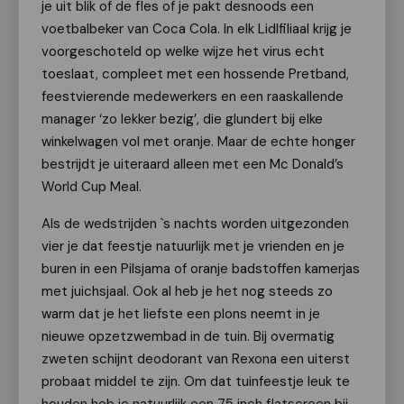
je uit blik of de fles of je pakt desnoods een
voetbalbeker van Coca Cola. In elk Lidlfiliaal krijg je
voorgeschoteld op welke wijze het virus echt
toeslaat, compleet met een hossende Pretband,
feestvierende medewerkers en een raaskallende
manager ‘zo lekker bezig’, die glundert bij elke
winkelwagen vol met oranje. Maar de echte honger
bestrijdt je uiteraard alleen met een Mc Donald’s
World Cup Meal.
Als de wedstrijden `s nachts worden uitgezonden
vier je dat feestje natuurlijk met je vrienden en je
buren in een Pilsjama of oranje badstoffen kamerjas
met juichsjaal. Ook al heb je het nog steeds zo
warm dat je het liefste een plons neemt in je
nieuwe opzetzwembad in de tuin. Bij overmatig
zweten schijnt deodorant van Rexona een uiterst
probaat middel te zijn. Om dat tuinfeestje leuk te