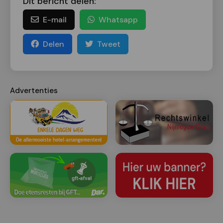
Dit bericht delen:
E-mail
Whatsapp
Delen
Tweet
Advertenties