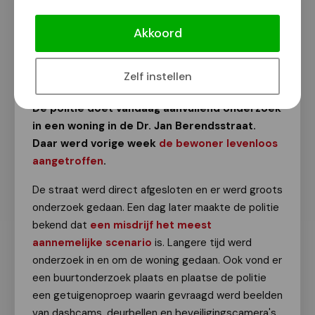
Opnieuw onderzoek in woning Dr Jan
Berendsstraat
Akkoord
Van onze redactie
11 augustus 2023
Zelf instellen
De politie doet vandaag aanvullend onderzoek
in een woning in de Dr. Jan Berendsstraat.
Daar werd vorige week
de bewoner levenloos
aangetroffen
.
De straat werd direct afgesloten en er werd groots
onderzoek gedaan. Een dag later maakte de politie
bekend dat
een misdrijf het meest
aannemelijke scenario
is. Langere tijd werd
onderzoek in en om de woning gedaan. Ook vond er
een buurtonderzoek plaats en plaatse de politie
een getuigenoproep waarin gevraagd werd beelden
van dashcams, deurbellen en beveiligingscamera's