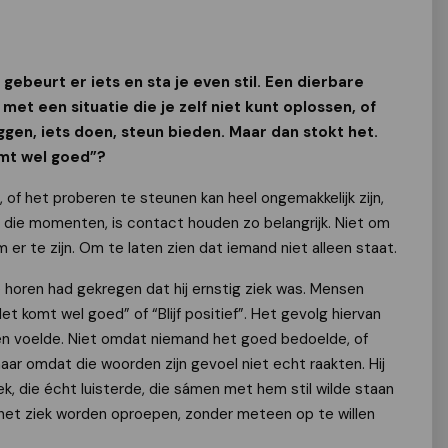
ebeurt er iets en sta je even stil. Een dierbare
met een situatie die je zelf niet kunt oplossen, of
eggen, iets doen, steun bieden. Maar dan stokt het.
omt wel goed”?
 of het proberen te steunen kan heel ongemakkelijk zijn,
in die momenten, is contact houden zo belangrijk. Niet om
er te zijn. Om te laten zien dat iemand niet alleen staat.
te horen had gekregen dat hij ernstig ziek was. Mensen
t komt wel goed” of “Blijf positief”. Het gevolg hiervan
leen voelde. Niet omdat niemand het goed bedoelde, of
aar omdat die woorden zijn gevoel niet echt raakten. Hij
k, die écht luisterde, die sámen met hem stil wilde staan
e het ziek worden oproepen, zonder meteen op te willen