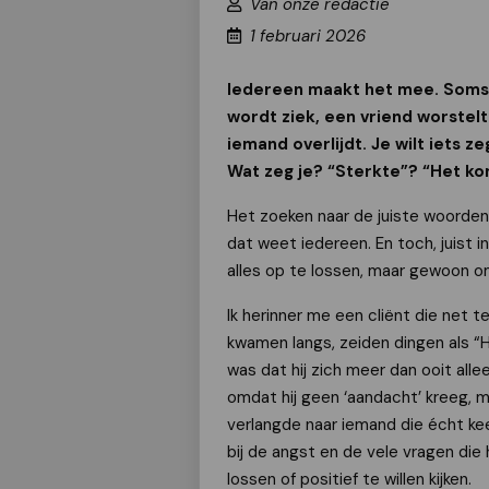
Van onze redactie
1 februari 2026
Iedereen maakt het mee. Soms g
wordt ziek, een vriend worstelt 
iemand overlijdt. Je wilt iets z
Wat zeg je? “Sterkte”? “Het k
Het zoeken naar de juiste woorden,
dat weet iedereen. En toch, juist 
alles op te lossen, maar gewoon om 
Ik herinner me een cliënt die net 
kwamen langs, zeiden dingen als “He
was dat hij zich meer dan ooit al
omdat hij geen ‘aandacht’ kreeg, m
verlangde naar iemand die écht kee
bij de angst en de vele vragen di
lossen of positief te willen kijken.