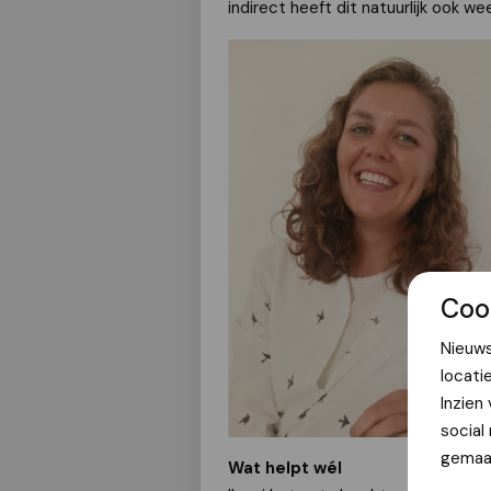
indirect heeft dit natuurlijk ook we
Coo
Nieuws
locati
Inzien
social
gemaak
Wat helpt wél