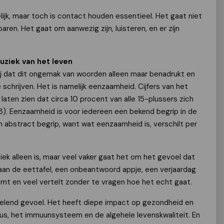
lijk, maar toch is contact houden essentieel. Het gaat niet
ren. Het gaat om aanwezig zijn, luisteren, en er zijn
ziek van het leven
ij dat dit ongemak van woorden alleen maar benadrukt en
e schrijven. Het is namelijk eenzaamheid. Cijfers van het
laten zien dat circa 10 procent van alle 15-plussers zich
3). Eenzaamheid is voor iedereen een bekend begrip in de
n abstract begrip, want wat eenzaamheid is, verschilt per
ek alleen is, maar veel vaker gaat het om het gevoel dat
 aan de eettafel, een onbeantwoord appje, een verjaardag
omt en veel vertelt zonder te vragen hoe het echt gaat.
elend gevoel. Het heeft diepe impact op gezondheid en
aus, het immuunsysteem en de algehele levenskwaliteit. En