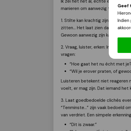
Ik zei het net al, echte eenzaamheid
Geef 
manieren om aanwezig te zijn, zond
Hieron
Indien
1. Stilte kan krachtig zijn: Een a
akkoor
zitten… Het laat zien dat je er ben
Gewoon aanwezig zijn kan meer tr
2. Vraag, luister, erken: In plaats
vragen:
“Hoe gaat het nu écht met je
“Wil je erover praten, of gewo
Luisteren betekent niet reageren
voelt, er mag zijn. Dat iemand het 
3. Laat goedbedoelde clichés even 
“Tenminste…” zijn vaak bedoeld om 
van verdriet. Een simpele erkenning 
“Dit is zwaar.”