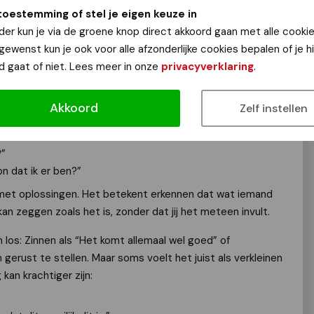
 gaat verder dan alleen ‘alleen zijn’. Hier zijn enkele
toestemming of stel je eigen keuze in
er perfect te hoeven zijn:
der kun je via de groene knop direct akkoord gaan met alle cookie
 gewenst kun je ook voor alle afzonderlijke cookies bepalen of je 
rm om iemand heen, een hand op de schouder, samen stil
d gaat of niet. Lees meer in onze
privacyverklaring
.
t. Je hoeft niets op te lossen. Je hoeft niets te zeggen.
oost geven dan duizend woorden.
Akkoord
Zelf instellen
 van aannames te doen of meteen advies te geven, kun je
?”
on dat ik er ben?”
 met oplossingen. Het betekent erkennen dat wat iemand
kan zeggen zoals het is, zonder dat jij het meteen invult.
los: Zinnen als “Het komt allemaal wel goed” of
gerust te stellen. Maar soms voelt het juist als verkleinen
kan krachtiger zijn: