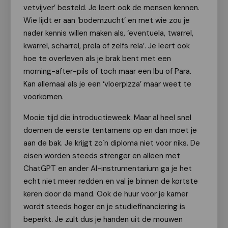
vetvijver’ besteld. Je leert ook de mensen kennen.
Wie lijdt er aan ‘bodemzucht’ en met wie zou je
nader kennis willen maken als, ‘eventuela, twarrel,
kwarrel, scharrel, prela of zelfs rela’. Je leert ook
hoe te overleven als je brak bent met een
morning-after-pils of toch maar een Ibu of Para.
Kan allemaal als je een ‘vloerpizza’ maar weet te
voorkomen.
Mooie tijd die introductieweek. Maar al heel snel
doemen de eerste tentamens op en dan moet je
aan de bak. Je krijgt zo`n diploma niet voor niks. De
eisen worden steeds strenger en alleen met
ChatGPT en ander AI-instrumentarium ga je het
echt niet meer redden en val je binnen de kortste
keren door de mand. Ook de huur voor je kamer
wordt steeds hoger en je studiefinanciering is
beperkt. Je zult dus je handen uit de mouwen