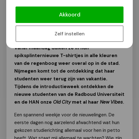
[Column] LS 'Welkom, maak er wat
van'
Akkoord
Tekst: Carolus
20 augustus 2025
Zelf instellen
Vanaf maandag duiken ze in hun
spiksplinternieuwe T-shirtjes in alle kleuren
van de regenboog weer overal op in de stad.
Nijmegen komt tot de ontdekking dat haar
studenten weer terug zijn van vakantie.
Tijdens de introductieweek ontdekken de
nieuwe studenten van de Radboud Universiteit
en de HAN onze
Old City
met al haar
New Vibes
.
Een spannend weekje voor de nieuwelingen. De
eerste dagen nog aarzelend afwachtend wat hun
gekozen studierichting allemaal voor hen in petto
heeft. Wat staat mij allemaal te wachten? Wie zijn