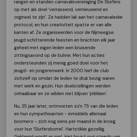
rangen en standen carnavalsvereniging De Slurfers
op met als doel ‘verrassend, vernieuwend en
orgineel te zijn`. Ze hadden lak aan het carnavaleske
protocol, en hun creativiteit spatte er van alle
kanten af. Ze organiseerden voor de Nijmeegse
jeugd schitterende feesten en brachten elk jaar
geheel met eigen leden een bruisende
zittingsavond op de bühne. Met hun acties
ondersteunden zij menig goed doel voor het
jeugd- en jongerenwerk. In 2000 hief de club
zichzelf op omdat de leden te druk bezig waren
met werk en gezin. Hun doelstellingen werden
onhaalbaar en ze wilden niet blijven ‘plèkken’.
Nu, 25 jaar later, ontmoeten zo'n 75 van die leden
en hun sympathisanten - inmiddels allemaal
boomers
- zich nog eens per maand in de kroeg
voor hun ‘Slurfersborrel`. Hartstikke gezellig.
Geklaagd wordt er niet. Het bruist nog steeds van