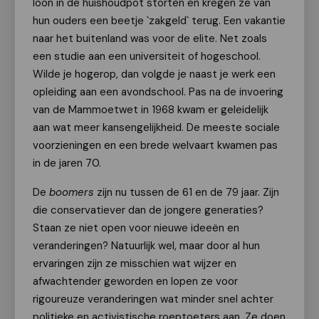
loon in de huishoudpot storten en kregen ze van
hun ouders een beetje `zakgeld` terug. Een vakantie
naar het buitenland was voor de elite. Net zoals
een studie aan een universiteit of hogeschool.
Wilde je hogerop, dan volgde je naast je werk een
opleiding aan een avondschool. Pas na de invoering
van de Mammoetwet in 1968 kwam er geleidelijk
aan wat meer kansengelijkheid. De meeste sociale
voorzieningen en een brede welvaart kwamen pas
in de jaren 70.
De
boomers
zijn nu tussen de 61 en de 79 jaar. Zijn
die conservatiever dan de jongere generaties?
Staan ze niet open voor nieuwe ideeën en
veranderingen? Natuurlijk wel, maar door al hun
ervaringen zijn ze misschien wat wijzer en
afwachtender geworden en lopen ze voor
rigoureuze veranderingen wat minder snel achter
politieke en activistische roeptoeters aan. Ze doen