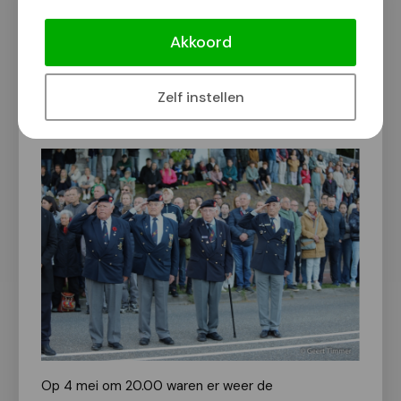
[Foto's] Indrukwekkende
dodenherdenking op het Keizer
Akkoord
Traianusplein
Van onze redactie | Fotograaf: Geert Timmer
Zelf instellen
4 mei 2025
Op 4 mei om 20.00 waren er weer de