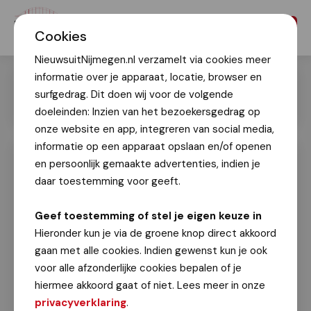
Menu
Cookies
NieuwsuitNijmegen.nl verzamelt via cookies meer
informatie over je apparaat, locatie, browser en
surfgedrag. Dit doen wij voor de volgende
doeleinden: Inzien van het bezoekersgedrag op
onze website en app, integreren van social media,
informatie op een apparaat opslaan en/of openen
en persoonlijk gemaakte advertenties, indien je
Indrukwekkende dodenherdenking op
het Keizer Traianusplein
daar toestemming voor geeft.
Geert Timmer
Geef toestemming of stel je eigen keuze in
4 mei 2025
Hieronder kun je via de groene knop direct akkoord
gaan met alle cookies. Indien gewenst kun je ook
Op 4 mei om 20.00 waren er weer de
voor alle afzonderlijke cookies bepalen of je
indrukwekkende 2 minuten stilte op het Keizer
hiermee akkoord gaat of niet. Lees meer in onze
Traianusplein, gevolgd door het Wilhelmus. Vele
privacyverklaring
.
aanwezigen maakten het weer tot een bijzonder