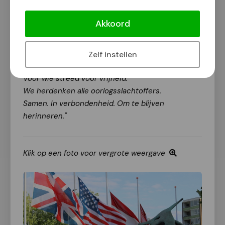
moment.
Akkoord
Zoals de gemeente stelt:
"Op 4 mei zijn we stil.
Zelf instellen
Voor wie er niet meer is.
Voor wie streed voor vrijheid.
We herdenken alle oorlogsslachtoffers.
Samen. In verbondenheid. Om te blijven
herinneren."
Klik op een foto voor vergrote weergave