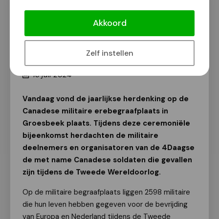
Foto's 4Daagse 2024: Militairen
herdenken slachtoffers Tweede
Akkoord
Wereldoorlog op erebegraafplaats
Groesbeek
Zelf instellen
Van onze redactie
15 juli 2024
Vandaag vond de jaarlijkse herdenking op de
Canadese militaire erebegraafplaats in
Groesbeek plaats. Tijdens deze ceremoniële
bijeenkomst herdachten de militaire
deelnemers en organisatoren van de 4Daagse
de met name Canadese soldaten die gevallen
zijn tijdens de Tweede Wereldoorlog.
Op de militaire begraafplaats liggen 2598 militaire
die hun leven hebben gegeven voor de bevrijding
van Europa en Nederland tijdens de Tweede