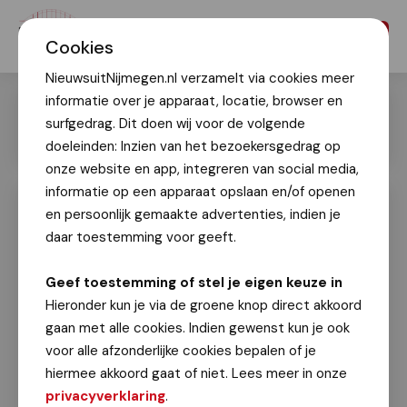
Menu
Cookies
NieuwsuitNijmegen.nl verzamelt via cookies meer
informatie over je apparaat, locatie, browser en
surfgedrag. Dit doen wij voor de volgende
doeleinden: Inzien van het bezoekersgedrag op
onze website en app, integreren van social media,
informatie op een apparaat opslaan en/of openen
en persoonlijk gemaakte advertenties, indien je
4Daagse 2024: Militairen herdenken
slachtoffers Tweede Wereldoorlog op
daar toestemming voor geeft.
erebegraafplaats Groesbeek
Geef toestemming of stel je eigen keuze in
15 juli 2024
Hieronder kun je via de groene knop direct akkoord
gaan met alle cookies. Indien gewenst kun je ook
Vandaag vond de jaarlijkse herdenking op de
voor alle afzonderlijke cookies bepalen of je
Canadese militaire erebegraafplaats in
hiermee akkoord gaat of niet. Lees meer in onze
Groesbeek plaats. Tijdens deze ceremoniële
privacyverklaring
.
bijeenkomst herdachten de militaire