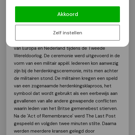
deelnemers en organisatoren van de 4Daagse
de met name Canadese soldaten die gevallen
Akkoord
zijn tijdens de Tweede Wereldoorlog.
Zelf instellen
Op de militaire begraafplaats liggen 2598 militaire
die hun leven hebben gegeven voor de bevrijding
van Europa en Nederland tijdens de Tweede
Wereldoorlog. De ceremonie werd uitgevoerd in de
vorm van een militair appèl. Iedereen kon aanwezig
zijn bij de herdenkingsceremonie, mits men achter
de militairen stond. De militairen kregen een speld
van een zogenaamde herdenkingsklaproos, het
symbool dat wordt gebruikt als een eerbewijs aan
gevallenen van alle andere gewapende conflicten
waarin leden van het Britse gemenebest stierven.
Na de 'Act of Remembrance' werd The Last Post
gespeeld en volgden twee minuten stilte. Daarna
werden meerdere kransen gelegd door