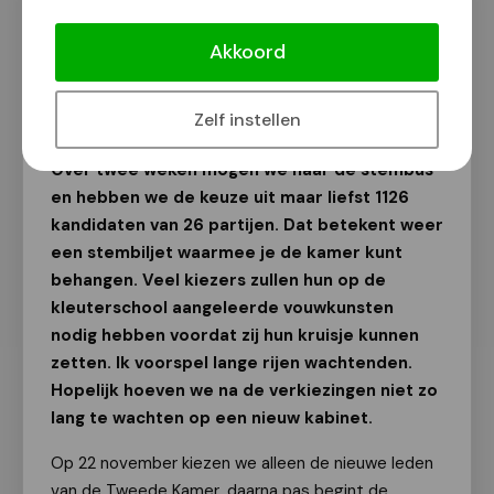
[column] LS Haagse en Knotsenburgse
Kabinetten
Akkoord
Tekst: Carolus
8 november 2023
Zelf instellen
Over twee weken mogen we naar de stembus
en hebben we de keuze uit maar liefst 1126
kandidaten van 26 partijen. Dat betekent weer
een stembiljet waarmee je de kamer kunt
behangen. Veel kiezers zullen hun op de
kleuterschool aangeleerde vouwkunsten
nodig hebben voordat zij hun kruisje kunnen
zetten. Ik voorspel lange rijen wachtenden.
Hopelijk hoeven we na de verkiezingen niet zo
lang te wachten op een nieuw kabinet.
Op 22 november kiezen we alleen de nieuwe leden
van de Tweede Kamer, daarna pas begint de