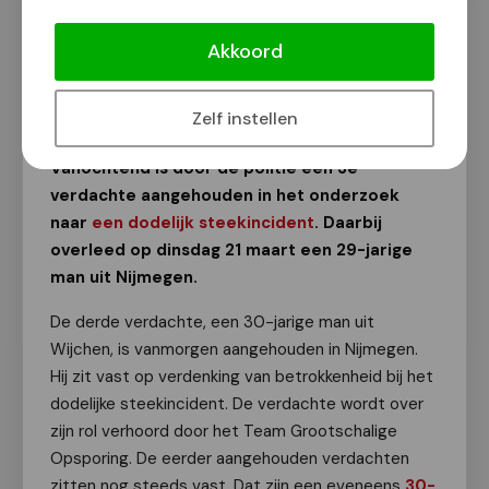
Derde verdachte vast na dodelijk
steekincident
Akkoord
Van onze redactie
9 mei 2023
Zelf instellen
Vanochtend is door de politie een 3e
verdachte aangehouden in het onderzoek
naar
een dodelijk steekincident
. Daarbij
overleed op dinsdag 21 maart een 29-jarige
man uit Nijmegen.
De derde verdachte, een 30-jarige man uit
Wijchen, is vanmorgen aangehouden in Nijmegen.
Hij zit vast op verdenking van betrokkenheid bij het
dodelijke steekincident. De verdachte wordt over
zijn rol verhoord door het Team Grootschalige
Opsporing. De eerder aangehouden verdachten
zitten nog steeds vast. Dat zijn een eveneens
30-