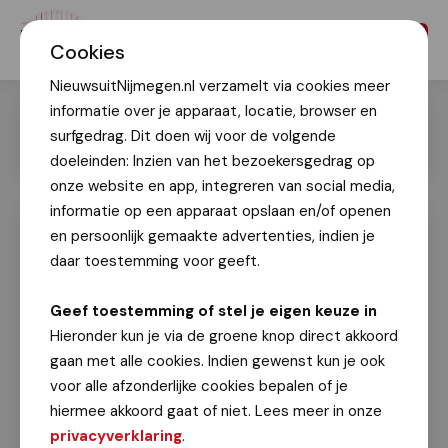
Menu
Cookies
NieuwsuitNijmegen.nl verzamelt via cookies meer
informatie over je apparaat, locatie, browser en
surfgedrag. Dit doen wij voor de volgende
doeleinden: Inzien van het bezoekersgedrag op
onze website en app, integreren van social media,
informatie op een apparaat opslaan en/of openen
Grote drukte op de Oversteek
en persoonlijk gemaakte advertenties, indien je
23 november 2013
daar toestemming voor geeft.
Geef toestemming of stel je eigen keuze in
Grote verkeerscontrole
Hieronder kun je via de groene knop direct akkoord
23 november 2013
gaan met alle cookies. Indien gewenst kun je ook
voor alle afzonderlijke cookies bepalen of je
Gestoken met glas
hiermee akkoord gaat of niet. Lees meer in onze
23 november 2013
privacyverklaring
.