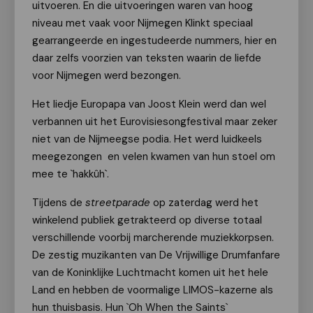
uitvoeren. En die uitvoeringen waren van hoog
niveau met vaak voor Nijmegen Klinkt speciaal
gearrangeerde en ingestudeerde nummers, hier en
daar zelfs voorzien van teksten waarin de liefde
voor Nijmegen werd bezongen.
Het liedje Europapa van Joost Klein werd dan wel
verbannen uit het Eurovisiesongfestival maar zeker
niet van de Nijmeegse podia. Het werd luidkeels
meegezongen en velen kwamen van hun stoel om
mee te `hakkûh`.
Tijdens de
streetparade
op zaterdag werd het
winkelend publiek getrakteerd op diverse totaal
verschillende voorbij marcherende muziekkorpsen.
De zestig muzikanten van De Vrijwillige Drumfanfare
van de Koninklijke Luchtmacht komen uit het hele
Land en hebben de voormalige LIMOS-kazerne als
hun thuisbasis. Hun `Oh When the Saints`