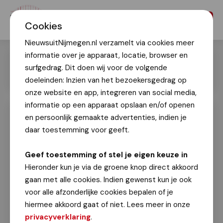
Menu
Cookies
NieuwsuitNijmegen.nl verzamelt via cookies meer
informatie over je apparaat, locatie, browser en
surfgedrag. Dit doen wij voor de volgende
doeleinden: Inzien van het bezoekersgedrag op
onze website en app, integreren van social media,
informatie op een apparaat opslaan en/of openen
en persoonlijk gemaakte advertenties, indien je
Veel belangstelling voor Nijmegen
Klinkt
daar toestemming voor geeft.
Tekst: Karel Hermsen/foto's: Geert Timmer
Geef toestemming of stel je eigen keuze in
2 juni 2024
Hieronder kun je via de groene knop direct akkoord
gaan met alle cookies. Indien gewenst kun je ook
Afgelopen weekend swingde het Nijmeegse
voor alle afzonderlijke cookies bepalen of je
centrum de pan uit. De meer dan 130
hiermee akkoord gaat of niet. Lees meer in onze
muziekgezelschappen en dansgroepen uit
privacyverklaring
.
Nijmegen en de regio trokken weer meer