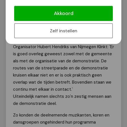
bezoekers dan afgelopen jaren.
Akkoord
Veel deelnemers waren bezorgd dat de
aangekondigde demonstratie van Extinction
Zelf instellen
Rebellion door het centrum roet in het eten zou
gooien, maar die angst bleek ongegrond te zijn.
Organisator Hubert Hendriks van Nijmegen Klinkt: `Er
is goed overleg geweest zowel met de gemeente
als met de organisatie van de demonstratie. De
routes van de streetparade en de demonstratie
kruisen elkaar niet en er is ook praktisch geen
overlap wat de tijden betreft. Bovendien staan we
continu met elkaar in contact.`
Uiteindelijk namen slechts zo`n zestig mensen aan
de demonstratie deel.
Zo konden de deelnemende muzikanten, koren en
dansgroepen ongehinderd hun programma