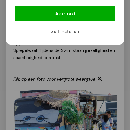
Iedereen kent helaas wel iemand die getroffen is
Akkoord
door kanker mét of zonder goede afloop. De Swim
maakt het mogelijk om als individu, samen met
collega's, vrienden of familie je respect te tonen
Zelf instellen
voor een geliefde of naaste. Nu niet meer vanaf de
zijlijn, maar dit keer in het water van de
Spiegelwaal. Tijdens de Swim staan gezelligheid en
saamhorigheid centraal.
Klik op een foto voor vergrote weergave