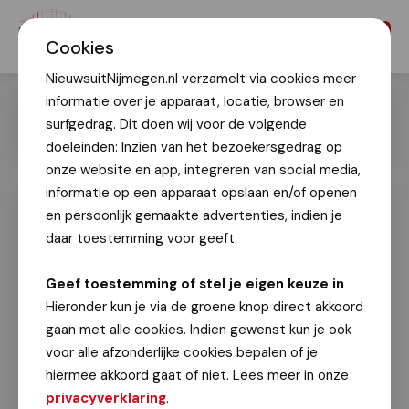
Menu
Cookies
NieuwsuitNijmegen.nl verzamelt via cookies meer
informatie over je apparaat, locatie, browser en
surfgedrag. Dit doen wij voor de volgende
doeleinden: Inzien van het bezoekersgedrag op
onze website en app, integreren van social media,
informatie op een apparaat opslaan en/of openen
en persoonlijk gemaakte advertenties, indien je
Swim to Fight Cancer: zonovergoten
evenement in de Spiegelwaal
daar toestemming voor geeft.
Geert Timmer
Geef toestemming of stel je eigen keuze in
7 september 2025
Hieronder kun je via de groene knop direct akkoord
gaan met alle cookies. Indien gewenst kun je ook
Swim to Fight Cancer is een evenement waar
voor alle afzonderlijke cookies bepalen of je
deelnemers en sponsoren zich inzetten voor een
hiermee akkoord gaat of niet. Lees meer in onze
geliefde en/of om donaties op te halen voor
privacyverklaring
.
wetenschappelijk kankeronderzoek en preventie.