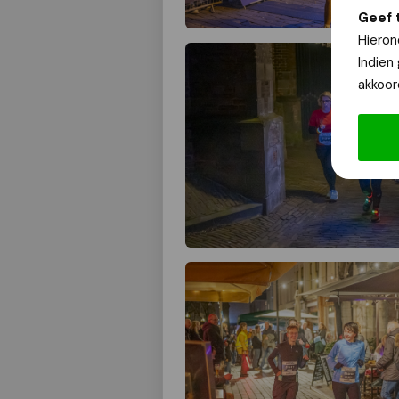
Geef 
Hieron
Indien
akkoor