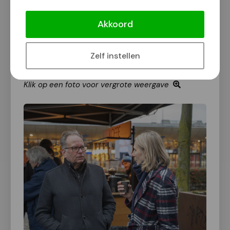
van een maquette. Deze handeling werd verricht
door wethouder Vergunst, Ronald Leushuis (Talis)
Akkoord
en Roy Hasselerharm (KondorWessels Projecten).
Update volgt.
Zelf instellen
Klik op een foto voor vergrote weergave