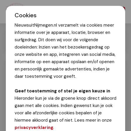
Menu
Cookies
NieuwsuitNijmegen.nl verzamelt via cookies meer
informatie over je apparaat, locatie, browser en
surfgedrag. Dit doen wij voor de volgende
doeleinden: Inzien van het bezoekersgedrag op
onze website en app, integreren van social media,
informatie op een apparaat opslaan en/of openen
en persoonlijk gemaakte advertenties, indien je
Start bouw nieuwe Metterswane
daar toestemming voor geeft.
Ger Neijenhuyzen
20 december 2023
Geef toestemming of stel je eigen keuze in
Hieronder kun je via de groene knop direct akkoord
Naast een woord van welkom door Gerard Bult van
gaan met alle cookies. Indien gewenst kun je ook
KondorWessels Projecten en een update over de
voor alle afzonderlijke cookies bepalen of je
planning van de bouw, is het ‘officiële’ moment van
hiermee akkoord gaat of niet. Lees meer in onze
de start van de bouw gevierd door het onthullen
privacyverklaring
.