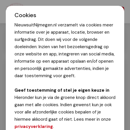
Menu
Cookies
NieuwsuitNijmegen.nl verzamelt via cookies meer
informatie over je apparaat, locatie, browser en
surfgedrag. Dit doen wij voor de volgende
doeleinden: Inzien van het bezoekersgedrag op
onze website en app, integreren van social media,
informatie op een apparaat opslaan en/of openen
en persoonlijk gemaakte advertenties, indien je
RUIS geopend, broedplaats voor kunst
en experiment
daar toestemming voor geeft.
Patricia van den Heuvel
Geef toestemming of stel je eigen keuze in
14 februari 2025
Hieronder kun je via de groene knop direct akkoord
gaan met alle cookies. Indien gewenst kun je ook
Op 14 februari heropende
Stichting
RUIS
haar
voor alle afzonderlijke cookies bepalen of je
deuren op een nieuwe, tijdelijke locatie op het
hiermee akkoord gaat of niet. Lees meer in onze
Honig-terrein in Nijmegen. Deze broedplaats voor
privacyverklaring
.
kunst en experiment werd door wethouder