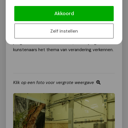
Noël
Vergunst
feestelijk geopend met de
Akkoord
tentoonstelling
Building a Ruin
van kunstenaar
Marc Elisabeth.
Wethouder Noël
Vergunst
opende
op 14 februari de tijdelijke
tentoonstellingruimte op
Zelf instellen
het Honig-terrein.
Dit is de start van het
programma
RUIS: In
T
ransition
,
waarin jonge
kunstenaars het thema van verandering verkennen.
Klik op een foto voor vergrote weergave