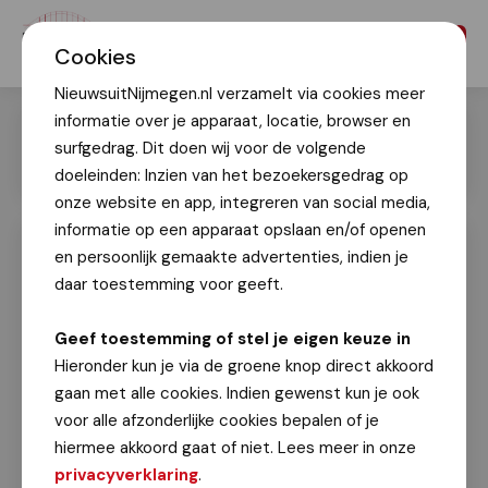
Menu
Cookies
NieuwsuitNijmegen.nl verzamelt via cookies meer
informatie over je apparaat, locatie, browser en
surfgedrag. Dit doen wij voor de volgende
doeleinden: Inzien van het bezoekersgedrag op
onze website en app, integreren van social media,
informatie op een apparaat opslaan en/of openen
en persoonlijk gemaakte advertenties, indien je
Respectvolle herdenking op de
militaire begraafplaats Jonkerbos
daar toestemming voor geeft.
Geert Timmer
Geef toestemming of stel je eigen keuze in
19 september 2024
Hieronder kun je via de groene knop direct akkoord
gaan met alle cookies. Indien gewenst kun je ook
Burgemeester Bruls en wethouder Jean Paul
voor alle afzonderlijke cookies bepalen of je
Broeren waren aanwezig bij de herdenking op de
hiermee akkoord gaat of niet. Lees meer in onze
militaire begraafplaats Jonkerbos aan de
privacyverklaring
.
Burgemeester Daleslaan. Hier worden de