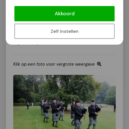
Commonwealth soldaten herdacht die zijn
Akkoord
omgekomen tijdens de gevechten in en rond
Nijmegen vanaf september 1944.
Deze herdenking is onderdeel van het programma
Zelf instellen
‘80 jaar vrijheid in Nijmegen’
dat van 19 t/m 22
september plaatsvindt.
Klik op een foto voor vergrote weergave