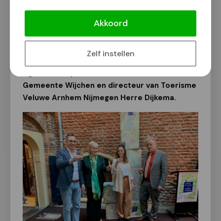
bijeenkomst op Kasteel Wijchen is het
Akkoord
netwerk officieel geopend door
gedeputeerde Peter Drenth, Bestuurlijk
opdrachtgever Ontspannen regio van de
Zelf instellen
Groene Metropoolregio Arnhem-Nijmegen
Agnes Schaap, Anouk van Dam, wethouder
Gemeente Wijchen en directeur van Toerisme
Veluwe Arnhem Nijmegen Herre Dijkema.