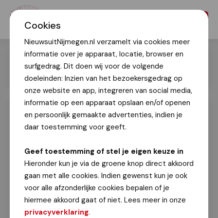
Menu
Cookies
NieuwsuitNijmegen.nl verzamelt via cookies meer
informatie over je apparaat, locatie, browser en
surfgedrag. Dit doen wij voor de volgende
doeleinden: Inzien van het bezoekersgedrag op
onze website en app, integreren van social media,
informatie op een apparaat opslaan en/of openen
en persoonlijk gemaakte advertenties, indien je
Regionaal wandelnetwerk Arnhem
Nijmegen officieel geopend: Ruim
daar toestemming voor geeft.
1.300 kilometer wandelplezier
Geef toestemming of stel je eigen keuze in
Fotografie: Patricia van den Heuvel
Hieronder kun je via de groene knop direct akkoord
17 maart 2025
gaan met alle cookies. Indien gewenst kun je ook
voor alle afzonderlijke cookies bepalen of je
Wandelliefhebbers kunnen vanaf vandaag
hiermee akkoord gaat of niet. Lees meer in onze
genieten van een gloednieuw wandelnetwerk
privacyverklaring
.
in de regio Arnhem Nijmegen. Tijdens een