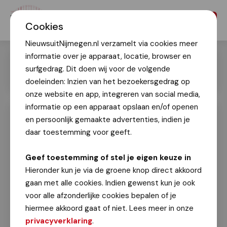
Menu
Cookies
NieuwsuitNijmegen.nl verzamelt via cookies meer
informatie over je apparaat, locatie, browser en
surfgedrag. Dit doen wij voor de volgende
doeleinden: Inzien van het bezoekersgedrag op
onze website en app, integreren van social media,
informatie op een apparaat opslaan en/of openen
en persoonlijk gemaakte advertenties, indien je
Première Nije Nimweegse Revue: een
ode aan Nijmegen en z'n dialect
daar toestemming voor geeft.
Marc Bonnes
Geef toestemming of stel je eigen keuze in
10 mei 2025
Hieronder kun je via de groene knop direct akkoord
gaan met alle cookies. Indien gewenst kun je ook
Op zaterdag 10 mei was b
urgemeester Bruls
voor alle afzonderlijke cookies bepalen of je
aanwezig tijdens de 'Nije Nimweegse Revue' in het
hiermee akkoord gaat of niet. Lees meer in onze
Lindenberg Cultuurhuis. Dit is een initiatief van
privacyverklaring
.
Theo Coumans en is een caleidoscoop van