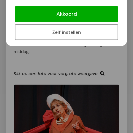
Nijmeegse liedjes, verhalen en andere kunstuitingen
Akkoord
met Nijmegen en haar dialect in de hoofdrol.
Van
smartlappen tot rap, van ‘De Grote Nimweegse Nie
Nuilen Quiz’ tot een mini-college Nimweegs
Zelf instellen
dialect.
Ondanks de prachtige dag was het lekker
druk en hadden de bezoekers een geweldige
middag.
Klik op een foto voor vergrote weergave