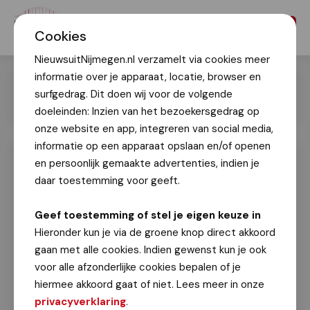
Menu
Cookies
NieuwsuitNijmegen.nl verzamelt via cookies meer
informatie over je apparaat, locatie, browser en
surfgedrag. Dit doen wij voor de volgende
doeleinden: Inzien van het bezoekersgedrag op
onze website en app, integreren van social media,
informatie op een apparaat opslaan en/of openen
en persoonlijk gemaakte advertenties, indien je
Opening van volledig in NEC-stijl
aangekleed TinQ-tankstation aan de
daar toestemming voor geeft.
Tarweweg
Geef toestemming of stel je eigen keuze in
Geert Timmer
Hieronder kun je via de groene knop direct akkoord
28 februari 2026
gaan met alle cookies. Indien gewenst kun je ook
voor alle afzonderlijke cookies bepalen of je
Een bijzonder moment rondom het partnership
hiermee akkoord gaat of niet. Lees meer in onze
tussen N.E.C. en TinQ: op zaterdag 28 februari
privacyverklaring
.
opende TinQ officieel het volledig in N.E.C.-stijl