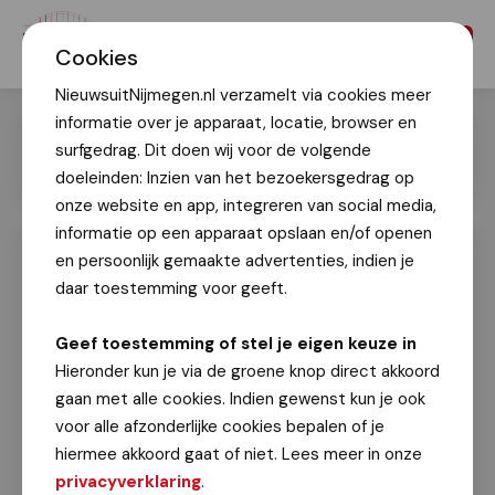
Menu
Cookies
NieuwsuitNijmegen.nl verzamelt via cookies meer
informatie over je apparaat, locatie, browser en
surfgedrag. Dit doen wij voor de volgende
doeleinden: Inzien van het bezoekersgedrag op
onze website en app, integreren van social media,
informatie op een apparaat opslaan en/of openen
en persoonlijk gemaakte advertenties, indien je
Onthulling literair Baken
Verzetstrijdersbuurt
daar toestemming voor geeft.
Geert Timmer
Geef toestemming of stel je eigen keuze in
6 juni 2026
Hieronder kun je via de groene knop direct akkoord
gaan met alle cookies. Indien gewenst kun je ook
Ter ere van het 40-jarig bestaan van de
voor alle afzonderlijke cookies bepalen of je
verzetstrijdersbuurt (Wim Beermanstraat, Herman
hiermee akkoord gaat of niet. Lees meer in onze
Oolbekkinkstraat, Bart Hendriksstraat, Albert
privacyverklaring
.
Marcussestraat en Cees de Jongstraat), werd er