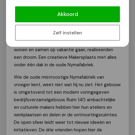
en Wimke van den Heuvel. Samen toverden zij
Akkoord
de oude kunstzijdefabriek Nyma om tot de
Nyma Makersplaats.
Zelf instellen
De drie vrienden voor het leven, die elkaar al vanaf
hun jeugd kennen en nog steeds in dezelfde straat
wonen en samen op vakantie gaan, realiseerden
een droom. Een creatieve Makersplaats met alles
onder één dak in de oude Nymafabriek.
Wie de oude mistroostige Nymafabriek van
vroeger kent, weet niet wat hij nu ziet. Het gebouw
is omgetoverd tot een modern vormgegeven
bedrijfsverzamelgebouw. Ruim 140 ambachtelijke
en culturele makers hebben hier hun ateliers en
werkplaatsen en delen er de ontmoetingsruimtes.
De open sfeer leidt weer tot nieuwe ideeën en
initiatieven. De drie vrienden hopen hier de