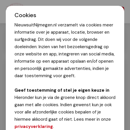
Menu
Cookies
NieuwsuitNijmegen.nl verzamelt via cookies meer
informatie over je apparaat, locatie, browser en
surfgedrag. Dit doen wij voor de volgende
doeleinden: Inzien van het bezoekersgedrag op
onze website en app, integreren van social media,
informatie op een apparaat opslaan en/of openen
en persoonlijk gemaakte advertenties, indien je
Nijmegenaar van het jaar 2024 is
geworden...
daar toestemming voor geeft.
Tekst: Karel Hermsen/Fotografie: Marc Bonnes
Geef toestemming of stel je eigen keuze in
7 januari 2025
Hieronder kun je via de groene knop direct akkoord
gaan met alle cookies. Indien gewenst kun je ook
Gisteravond werd tijdens de
voor alle afzonderlijke cookies bepalen of je
nieuwjaarsreceptie de Nijmegenaar van het
hiermee akkoord gaat of niet. Lees meer in onze
jaar 2024 bekendgemaakt.
De titel ging naar
privacyverklaring
.
een drietal vrienden Bas de Vries, Bauke Smit