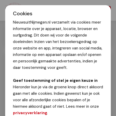
Menu
Cookies
NieuwsuitNijmegen.nl verzamelt via cookies meer
informatie over je apparaat, locatie, browser en
surfgedrag. Dit doen wij voor de volgende
doeleinden: Inzien van het bezoekersgedrag op
onze website en app, integreren van social media,
informatie op een apparaat opslaan en/of openen
en persoonlijk gemaakte advertenties, indien je
Nijmegen in prachtige kerstsfeer
daar toestemming voor geeft.
kerst
Ger Neijenhuyzen
Geef toestemming of stel je eigen keuze in
16 december 2021
Hieronder kun je via de groene knop direct akkoord
gaan met alle cookies. Indien gewenst kun je ook
Zoals elk jaar is Nijmegen deze maand in een
voor alle afzonderlijke cookies bepalen of je
prachtige kerstsfeer. Onze fotografen gingen
hiermee akkoord gaat of niet. Lees meer in onze
op pad en maakten voor u deze mooie
privacyverklaring
.