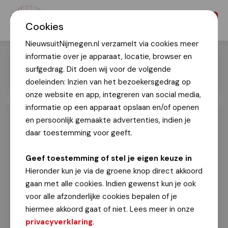
Menu
Cookies
NieuwsuitNijmegen.nl verzamelt via cookies meer
informatie over je apparaat, locatie, browser en
surfgedrag. Dit doen wij voor de volgende
doeleinden: Inzien van het bezoekersgedrag op
onze website en app, integreren van social media,
informatie op een apparaat opslaan en/of openen
en persoonlijk gemaakte advertenties, indien je
Nieuwbouwproject Stella in Hof van
Holland officieel opgeleverd
daar toestemming voor geeft.
Marc Bonnes
Geef toestemming of stel je eigen keuze in
23 april 2025
Hieronder kun je via de groene knop direct akkoord
gaan met alle cookies. Indien gewenst kun je ook
Op woensdag 23 april was wethouder Noël
voor alle afzonderlijke cookies bepalen of je
Vergunst aanwezig bij de oplevering van Stella in
hiermee akkoord gaat of niet. Lees meer in onze
Hof van Holland (het
nieuwbouwproject van Talis
privacyverklaring
.
in
Nijmegen-Noord, tussen station Lent en de