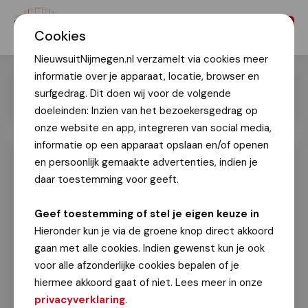
Menu
Cookies
NieuwsuitNijmegen.nl verzamelt via cookies meer
informatie over je apparaat, locatie, browser en
surfgedrag. Dit doen wij voor de volgende
doeleinden: Inzien van het bezoekersgedrag op
onze website en app, integreren van social media,
informatie op een apparaat opslaan en/of openen
en persoonlijk gemaakte advertenties, indien je
Mooi Nijmegen! Onze stad in de
sneeuw
daar toestemming voor geeft.
6 januari 2026
Geef toestemming of stel je eigen keuze in
Hieronder kun je via de groene knop direct akkoord
Dronefotograaf Waylon Geulebert
maakte ook
gaan met alle cookies. Indien gewenst kun je ook
deze mooie beelden van een besneeuwd Nijmegen.
voor alle afzonderlijke cookies bepalen of je
hiermee akkoord gaat of niet. Lees meer in onze
privacyverklaring
.
Klik op een foto voor vergrote weergave