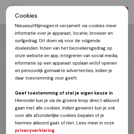
Menu
Cookies
NieuwsuitNijmegen.nl verzamelt via cookies meer
informatie over je apparaat, locatie, browser en
surfgedrag. Dit doen wij voor de volgende
doeleinden: Inzien van het bezoekersgedrag op
onze website en app, integreren van social media,
informatie op een apparaat opslaan en/of openen
en persoonlijk gemaakte advertenties, indien je
Mooi Nijmegen! Onze stad in de
sneeuw
daar toestemming voor geeft.
Waylon Geulebert
Geef toestemming of stel je eigen keuze in
2 januari 2026
Hieronder kun je via de groene knop direct akkoord
gaan met alle cookies. Indien gewenst kun je ook
Op vrijdag 2 januari maakte
Waylon Geulebert
deze
voor alle afzonderlijke cookies bepalen of je
sprookjesachtige dronefoto's van een besneeuwd
hiermee akkoord gaat of niet. Lees meer in onze
Nijmegen.
privacyverklaring
.