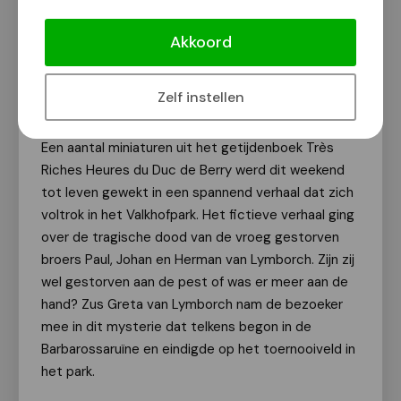
de stichting Maelwael Van Lymborch, die sinds
Akkoord
2005 het Gebroeders van Lymborch Festival
organiseert en sinds 2019 het Gebroeders van
Lymborch Huis openstelt voor
Zelf instellen
tentoonstellingen en rondleidingen.
Een aantal miniaturen uit het getijdenboek Très
Riches Heures du Duc de Berry werd dit weekend
tot leven gewekt in een spannend verhaal dat zich
voltrok in het Valkhofpark. Het fictieve verhaal ging
over de tragische dood van de vroeg gestorven
broers Paul, Johan en Herman van Lymborch. Zijn zij
wel gestorven aan de pest of was er meer aan de
hand? Zus Greta van Lymborch nam de bezoeker
mee in dit mysterie dat telkens begon in de
Barbarossaruïne en eindigde op het toernooiveld in
het park.