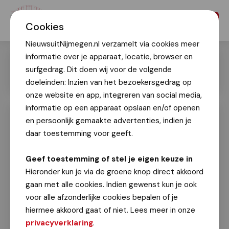
Menu
Cookies
NieuwsuitNijmegen.nl verzamelt via cookies meer
informatie over je apparaat, locatie, browser en
surfgedrag. Dit doen wij voor de volgende
doeleinden: Inzien van het bezoekersgedrag op
onze website en app, integreren van social media,
informatie op een apparaat opslaan en/of openen
en persoonlijk gemaakte advertenties, indien je
Middeleeuws genieten op Gebroeders
van Lymborchfestival
daar toestemming voor geeft.
José Schamp
Geef toestemming of stel je eigen keuze in
11 september 2022
Hieronder kun je via de groene knop direct akkoord
gaan met alle cookies. Indien gewenst kun je ook
De Nijmeegse gebroeders Van Lymborch
voor alle afzonderlijke cookies bepalen of je
staan bekend als grondleggers van de
hiermee akkoord gaat of niet. Lees meer in onze
Nederlandse schilderkunst. Altijd al stond hun
privacyverklaring
.
werk en leven centraal in de activiteiten van