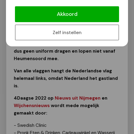
Kamp Heumensoord. Na zijn toespraak werden
Akkoord
de 34 vlaggen gehesen. Voor elke vlag waren
er 2 vlaghijsers. Canada ontbrak vanwege
rekruteringsproblemen. Russische wandelaars
Zelf instellen
zijn toegestaan, maar niet als
vertegenwoordiger van hun land. Zij mogen
dus geen uniform dragen en lopen niet vanaf
Heumensoord mee.
Van alle vlaggen hangt de Nederlandse vlag
helemaal links, omdat Nederland het gastland
is.
4Daagse 2022 op
Nieuws uit Nijmegen
en
Wijchensnieuws
wordt mede mogelijk
gemaakt door:
- Swedish Clinic
- Pronk Eten & Drinken, Cadeauwinkel en Wasserij