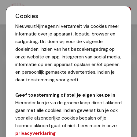
Menu
Cookies
NieuwsuitNijmegen.nl verzamelt via cookies meer
informatie over je apparaat, locatie, browser en
surfgedrag. Dit doen wij voor de volgende
doeleinden: Inzien van het bezoekersgedrag op
onze website en app, integreren van social media,
informatie op een apparaat opslaan en/of openen
en persoonlijk gemaakte advertenties, indien je
Kamp Heumensoord officieel geopend
daar toestemming voor geeft.
17 juli 2022
Geef toestemming of stel je eigen keuze in
Vanochtend is
Kamp Heumensoord
, waar
Hieronder kun je via de groene knop direct akkoord
tijdens deze Vierdaagseweek zo'n 7000
gaan met alle cookies. Indien gewenst kun je ook
militairen uit 34 verschillende landen
voor alle afzonderlijke cookies bepalen of je
verblijven, officieel geopend. De aanwezigen
hiermee akkoord gaat of niet. Lees meer in onze
werden toegesproken en welkom geheten
privacyverklaring
.
door overste Haasnoot, commandant van