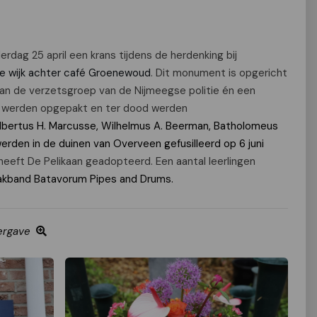
rdag 25 april een krans tijdens de herdenking bij
de wijk achter café Groenewoud
.
Dit monument is opgericht
van de verzetsgroep van de Nijmeegse politie én een
II werden opgepakt en ter dood werden
lbertus H. Marcusse, Wilhelmus A. Beerman, Batholomeus
werden in de duinen van Overveen gefusilleerd op 6 juni
heeft De Pelikaan geadopteerd. Een aantal leerlingen
akband Batavorum Pipes and Drums.
ergave