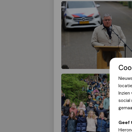
Coo
Nieuws
locati
Inzien
social
gemaak
Geef 
Hieron