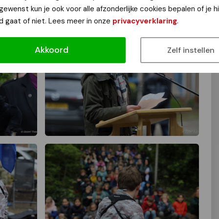
 gewenst kun je ook voor alle afzonderlijke cookies bepalen of je 
d gaat of niet. Lees meer in onze
privacyverklaring
.
Akkoord
Zelf instellen