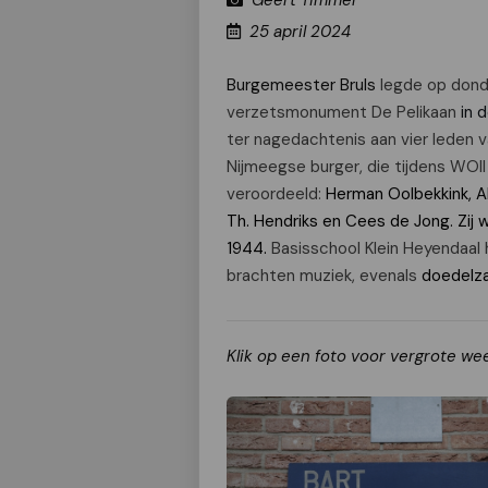
Geert Timmer
25 april 2024
Burgemeester Bruls
legde op donde
verzetsmonument De Pelikaan
in 
ter nagedachtenis aan vier leden 
Nijmeegse burger, die tijdens WO
veroordeeld:
Herman Oolbekkink, A
Th. Hendriks en Cees de Jong.
Zij 
1944.
Basisschool Klein Heyendaal 
brachten muziek, evenals
doedelz
Klik op een foto voor vergrote we