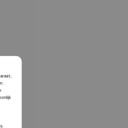
araat,
n:
n
onlijk
s.