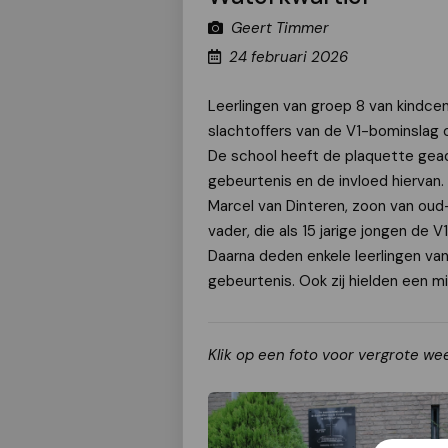
Geert Timmer
24 februari 2026
L
eerlingen van groep 8 van kindce
slachtoffers van de V1-bominslag
De school heeft de plaquette geado
gebeurtenis en de invloed hiervan.
Marcel van Dinteren, zoon van oud-
vader, die als 15 jarige jongen d
Daarna deden enkele leerlingen va
gebeurtenis. Ook zij hielden een m
Klik op een foto voor vergrote we