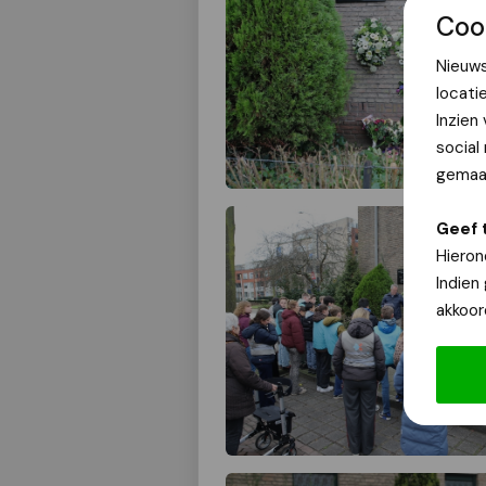
Coo
Nieuws
locati
Inzien
social
gemaak
Geef 
Hieron
Indien
akkoor