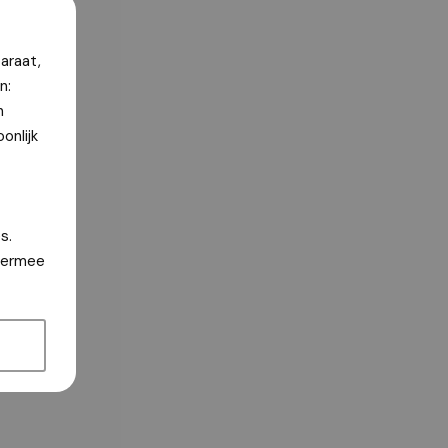
araat,
n:
n
onlijk
s.
hiermee