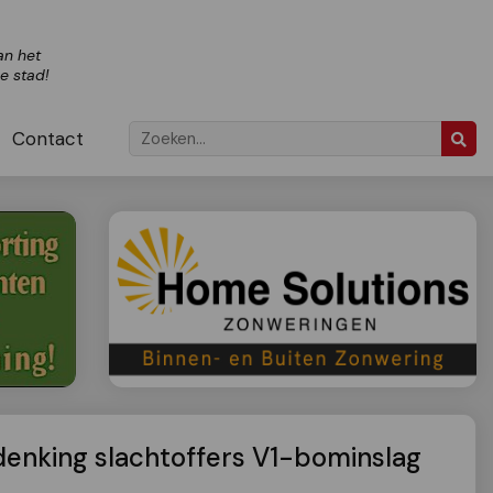
an het
ze stad!
Contact
enking slachtoffers V1-bominslag