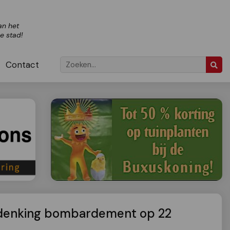
an het
ze stad!
Contact
denking bombardement op 22