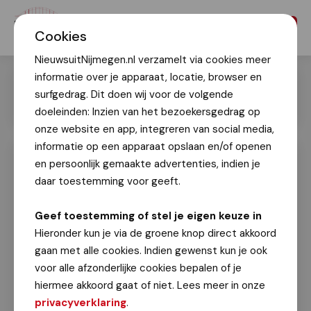
Menu
Cookies
NieuwsuitNijmegen.nl verzamelt via cookies meer
informatie over je apparaat, locatie, browser en
surfgedrag. Dit doen wij voor de volgende
doeleinden: Inzien van het bezoekersgedrag op
onze website en app, integreren van social media,
informatie op een apparaat opslaan en/of openen
en persoonlijk gemaakte advertenties, indien je
IMC Weekendschool Nijmegen
bestaat 20 jaar
daar toestemming voor geeft.
Marc Bonnes
Geef toestemming of stel je eigen keuze in
30 januari 2025
Hieronder kun je via de groene knop direct akkoord
gaan met alle cookies. Indien gewenst kun je ook
Stichting IMC Weekendschool Nijmegen bestaat
voor alle afzonderlijke cookies bepalen of je
20 jaar en wethouder Grete Visser was bij de
hiermee akkoord gaat of niet. Lees meer in onze
opening van de feestelijkheden. Stichting IMC liet
privacyverklaring
.
kinderen kennismaken met beroepen via