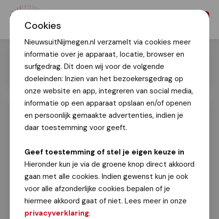
Menu
Cookies
NieuwsuitNijmegen.nl verzamelt via cookies meer
informatie over je apparaat, locatie, browser en
surfgedrag. Dit doen wij voor de volgende
doeleinden: Inzien van het bezoekersgedrag op
onze website en app, integreren van social media,
informatie op een apparaat opslaan en/of openen
en persoonlijk gemaakte advertenties, indien je
Herdenking Truus Mast, nu 80 jaar
geleden: het bittere slot van de
daar toestemming voor geeft.
oorlogsjaren
Geef toestemming of stel je eigen keuze in
Geert Timmer
Hieronder kun je via de groene knop direct akkoord
10 november 2024
gaan met alle cookies. Indien gewenst kun je ook
voor alle afzonderlijke cookies bepalen of je
Burgemeester Bruls was aanwezig bij de herdenking
hiermee akkoord gaat of niet. Lees meer in onze
van
Truus
Mast in Nijmegen-Oost. Truus Mast was
privacyverklaring
.
caissière bij het Sportfondsenbad aan de Van