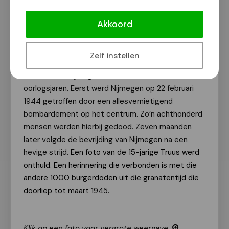
Beethovenstraat en kwam op 10 november 1944 -
Akkoord
de frontstadperiode - om het leven door een
granaatscherf. Twee Amerikaanse soldaten kwam
eveneens om.
Zelf instellen
Het verhaal van Truus Mast staat symbool voor het
verdriet van Nijmegen aan het slot van de
oorlogsjaren. Eerst werd Nijmegen op 22 februari
1944 getroffen door een allesvernietigend
bombardement op het centrum. Zo’n achthonderd
mensen werden hierbij gedood. Zeven maanden
later volgde de bevrijding van Nijmegen na een
hevige strijd.
Een foto van de 15-jarige Truus werd
onthuld. Een herinnering die verbonden is met die
andere 1000 burgerdoden uit die granatentijd die
doorliep tot maart 1945.
Klik op een foto voor vergrote weergave