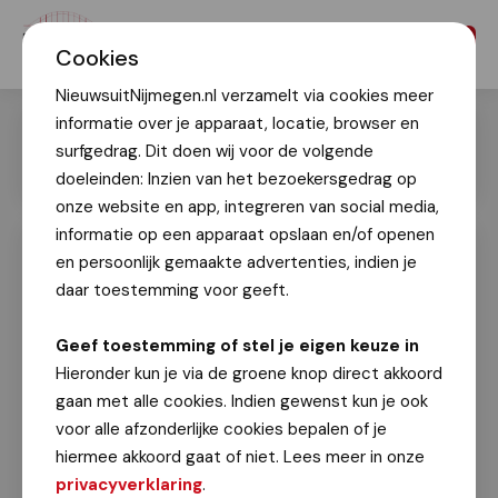
Menu
Cookies
NieuwsuitNijmegen.nl verzamelt via cookies meer
informatie over je apparaat, locatie, browser en
surfgedrag. Dit doen wij voor de volgende
doeleinden: Inzien van het bezoekersgedrag op
onze website en app, integreren van social media,
informatie op een apparaat opslaan en/of openen
en persoonlijk gemaakte advertenties, indien je
Herdenking slachtoffers
bombardement op begraafplaats
daar toestemming voor geeft.
Graafseweg
Geef toestemming of stel je eigen keuze in
Geert Timmer
Hieronder kun je via de groene knop direct akkoord
26 februari 2024
gaan met alle cookies. Indien gewenst kun je ook
voor alle afzonderlijke cookies bepalen of je
Wethouder Tobias van Elferen bezocht op
hiermee akkoord gaat of niet. Lees meer in onze
maandag 26 februari de herdenking op de
privacyverklaring
.
begraafplaats Graafseweg.
Deze wordt jaarlijks