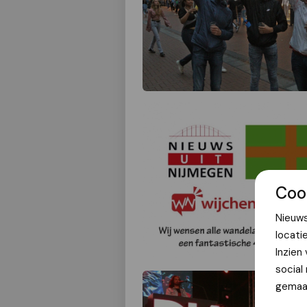
Coo
Nieuws
locati
Inzien
social
gemaak