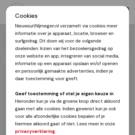
Menu
Cookies
NieuwsuitNijmegen.nl verzamelt via cookies meer
informatie over je apparaat, locatie, browser en
surfgedrag. Dit doen wij voor de volgende
doeleinden: Inzien van het bezoekersgedrag op
onze website en app, integreren van social media,
informatie op een apparaat opslaan en/of openen
en persoonlijk gemaakte advertenties, indien je
FestiviTIJD voor buren 2023 op
zondag 3 september supergezellig!
daar toestemming voor geeft.
Ger Neijenhuijzen
Geef toestemming of stel je eigen keuze in
3 september 2023
Hieronder kun je via de groene knop direct akkoord
gaan met alle cookies. Indien gewenst kun je ook
Tijdens FestiviTIJD voor buren op zondag 3
voor alle afzonderlijke cookies bepalen of je
september 2023 op park Malderborgh in Hatert kon
hiermee akkoord gaat of niet. Lees meer in onze
van 11.00-16.00 uur genoten worden van livemuziek
privacyverklaring
.
en een hapje/drankje of een lekkere lunch. Ook een