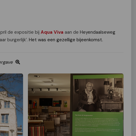
il de expositie bij
Aqua Viva
aan de
Heyendaalseweg
ar burgerlijk’.
Het was een gezellige bijeenkomst.
ergave