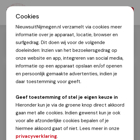
Menu
Cookies
NieuwsuitNijmegen.nl verzamelt via cookies meer
informatie over je apparaat, locatie, browser en
surfgedrag. Dit doen wij voor de volgende
doeleinden: Inzien van het bezoekersgedrag op
onze website en app, integreren van social media,
informatie op een apparaat opslaan en/of openen
en persoonlijk gemaakte advertenties, indien je
Drukke en indrukwekkende herdenking
bombardement van 22 februari 1944
daar toestemming voor geeft.
Geert Timmer
Geef toestemming of stel je eigen keuze in
22 februari 2025
Hieronder kun je via de groene knop direct akkoord
gaan met alle cookies. Indien gewenst kun je ook
Het college van burgemeester en wethouders was
voor alle afzonderlijke cookies bepalen of je
op zaterdag 22 februari aanwezig bij de herdenking
hiermee akkoord gaat of niet. Lees meer in onze
van en kranslegging voor het bombardement in
privacyverklaring
.
1944. Ondanks de regen was het een drukke en