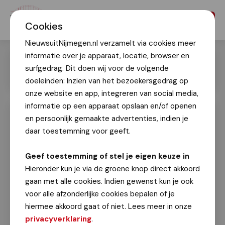
Menu
Cookies
NieuwsuitNijmegen.nl verzamelt via cookies meer
informatie over je apparaat, locatie, browser en
surfgedrag. Dit doen wij voor de volgende
doeleinden: Inzien van het bezoekersgedrag op
onze website en app, integreren van social media,
informatie op een apparaat opslaan en/of openen
en persoonlijk gemaakte advertenties, indien je
De Paashaas was vanmiddag in het
Westerpark in Nijmegen-West!
daar toestemming voor geeft.
Ger Neijenhuyzen
Geef toestemming of stel je eigen keuze in
1 april 2024
Hieronder kun je via de groene knop direct akkoord
gaan met alle cookies. Indien gewenst kun je ook
Er werden genoeg eieren gevonden en uitgedeeld,
voor alle afzonderlijke cookies bepalen of je
en je kon ook nog prijzen winnen met het bronzen
hiermee akkoord gaat of niet. Lees meer in onze
ei, het zilveren ei - en natuurlijk ook het gouden ei!
privacyverklaring
.
De aanwezige kinderen waren dol enthousiast!