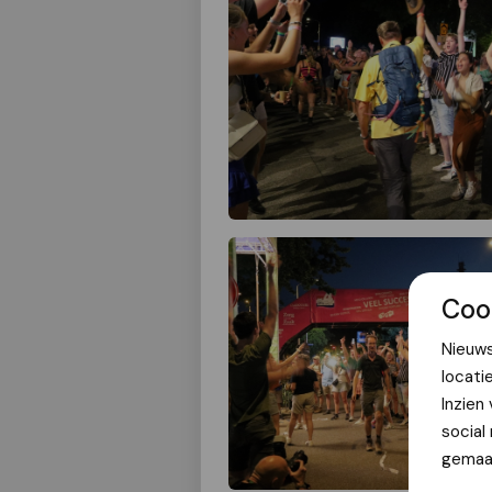
Coo
Nieuws
locati
Inzien
social
gemaak