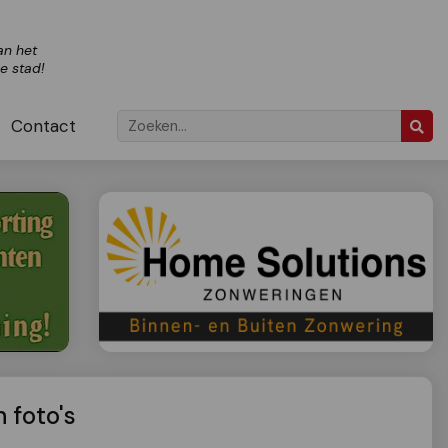
an het
ze stad!
Contact
 foto's