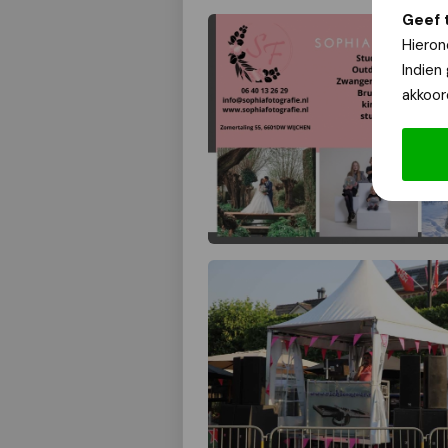
Geef 
Hieron
Indien
akkoor