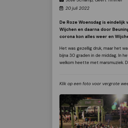
José Schamp, Geert Timmer
20 juli 2022
De Roze Woensdag is eindelijk 
Wijchen en daarna door Beuning
corona kon alles weer en Wijche
Het was gezellig druk, maar het w
bijna 30 graden in de middag. In h
welkom heette met marsmuziek. De
Klik op een foto voor vergrote we