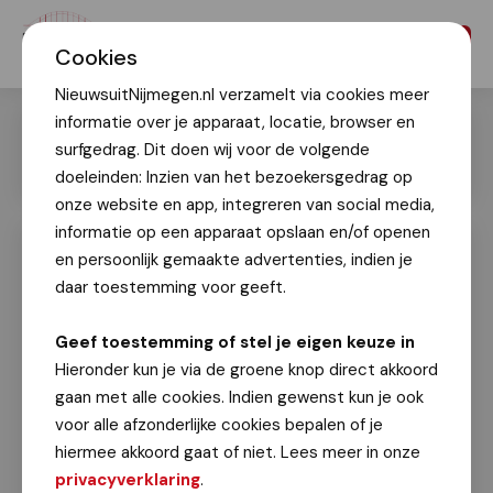
Menu
Cookies
NieuwsuitNijmegen.nl verzamelt via cookies meer
informatie over je apparaat, locatie, browser en
surfgedrag. Dit doen wij voor de volgende
doeleinden: Inzien van het bezoekersgedrag op
onze website en app, integreren van social media,
informatie op een apparaat opslaan en/of openen
en persoonlijk gemaakte advertenties, indien je
Dag van het Levenslied voor het eerst
in het Goffertpark: nog steeds een
daar toestemming voor geeft.
dolle bende!
Geef toestemming of stel je eigen keuze in
Patricia van den Heuvel
Hieronder kun je via de groene knop direct akkoord
10 mei 2026
gaan met alle cookies. Indien gewenst kun je ook
voor alle afzonderlijke cookies bepalen of je
Na vele memorabele Moederdagen in het
hiermee akkoord gaat of niet. Lees meer in onze
Valkhofpark slaat
vanaf dit jaar zijn tent op in het
privacyverklaring
.
Goffertpark. Een nieuwe locatie, maar met