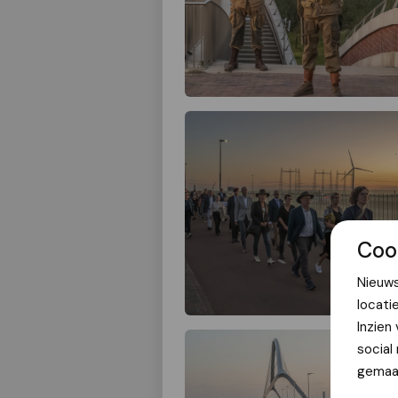
Coo
Nieuws
locati
Inzien
social
gemaak