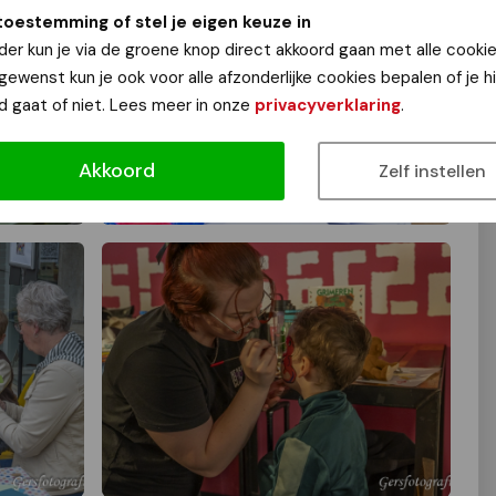
toestemming of stel je eigen keuze in
der kun je via de groene knop direct akkoord gaan met alle cookie
 gewenst kun je ook voor alle afzonderlijke cookies bepalen of je 
d gaat of niet. Lees meer in onze
privacyverklaring
.
Akkoord
Zelf instellen