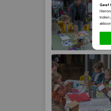
Geef 
Hieron
Indien
akkoor