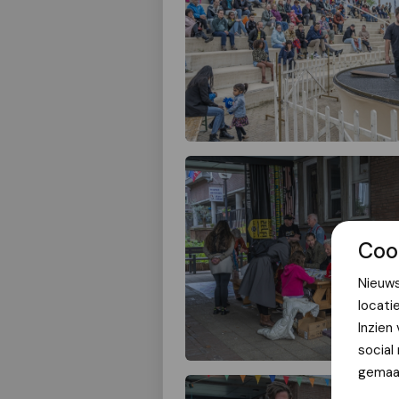
Coo
Nieuws
locati
Inzien
social
gemaak