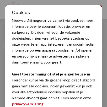
Menu
Cookies
NieuwsuitNijmegen.nl verzamelt via cookies meer
informatie over je apparaat, locatie, browser en
surfgedrag. Dit doen wij voor de volgende
doeleinden: Inzien van het bezoekersgedrag op
onze website en app, integreren van social media,
informatie op een apparaat opslaan en/of openen
en persoonlijk gemaakte advertenties, indien je
Beroepenfeest vmbo-leerlingen:
Regio Nijmegen On Stage
daar toestemming voor geeft.
Patricia van den Heuvel
Geef toestemming of stel je eigen keuze in
18 maart 2025
Hieronder kun je via de groene knop direct akkoord
gaan met alle cookies. Indien gewenst kun je ook
Dinsdag 18 maart vond de derde editie
voor alle afzonderlijke cookies bepalen of je
van Regio Nijmegen On Stage plaats in De
hiermee akkoord gaat of niet. Lees meer in onze
Vasim in Nijmegen, in aanwezigheid van
privacyverklaring
.
wethouder voor Onderwijs Grete Visser. Dit