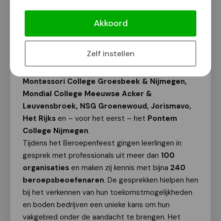
bijzondere beroepenfeest brengt ruim 1000
Akkoord
vmbo-leerlingen in contact met professionals
uit diverse werkvelden.
Zelf instellen
Dit jaar nemen leerlingen deel van het
Canisius
College, Maaswaal College Wijchen,
Montessori College Groesbeek & Nijmegen,
Mondial College Meeuwse Acker &
Leuvensbroek, NSG Groenewoud, Jorismavo,
Het Rijks
en – voor het eerst – het
Pontem
College Nijmegen
.
Tijdens het Beroepenfeest gingen leerlingen in
gesprek met professionals uit meer dan
100
organisaties
en maken zij kennis met bijna
240
beroepsbeoefenaren
. De gesprekken hielpen hen
bij het verkennen van hun toekomstmogelijkheden
en boden bedrijven een unieke kans om hun
vakgebied onder de aandacht te brengen. Het