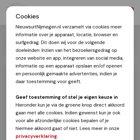
Menu
Cookies
NieuwsuitNijmegen.nl verzamelt via cookies meer
informatie over je apparaat, locatie, browser en
surfgedrag. Dit doen wij voor de volgende
doeleinden: Inzien van het bezoekersgedrag op
onze website en app, integreren van social media,
informatie op een apparaat opslaan en/of openen
en persoonlijk gemaakte advertenties, indien je
4Daagse 2025, de dinsdag
Vierdaagsefeesten!
daar toestemming voor geeft.
Patricia van den Heuvel
Geef toestemming of stel je eigen keuze in
15 juli 2025
Hieronder kun je via de groene knop direct akkoord
gaan met alle cookies. Indien gewenst kun je ook
voor alle afzonderlijke cookies bepalen of je
Klik op een foto voor vergrote weergave
hiermee akkoord gaat of niet. Lees meer in onze
privacyverklaring
.