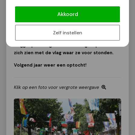
bezocht.
Akkoord
Er waren vijf muziekkorpsen die meeliepen en
een flink aantal militairen en dat maakte het
extra leuk. De wijk was totaal versierd met
Zelf instellen
vlaggen, met recht wordt het dan ook de
vlaggenparade genoemd! Vele groepen lieten
zich zien met de vlag waar ze voor stonden.
Volgend jaar weer een optocht!
Klik op een foto voor vergrote weergave