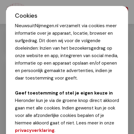
Menu
Cookies
NieuwsuitNijmegen.nl verzamelt via cookies meer
informatie over je apparaat, locatie, browser en
surfgedrag. Dit doen wij voor de volgende
doeleinden: Inzien van het bezoekersgedrag op
onze website en app, integreren van social media,
informatie op een apparaat opslaan en/of openen
en persoonlijk gemaakte advertenties, indien je
4Daagse 2024: Vlaggenparade in de
wijk Waterkwartier in Nijmegen
daar toestemming voor geeft.
4Daagse 2024
Geef toestemming of stel je eigen keuze in
Geert Timmer
Hieronder kun je via de groene knop direct akkoord
14 juli 2024
gaan met alle cookies. Indien gewenst kun je ook
voor alle afzonderlijke cookies bepalen of je
Het jaarlijks terugkerende evenement in de
hiermee akkoord gaat of niet. Lees meer in onze
wijk Waterkwartier in Nijmegen was weer goed
privacyverklaring
.