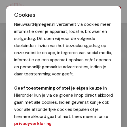
Menu
Cookies
NieuwsuitNijmegen.nl verzamelt via cookies meer
informatie over je apparaat, locatie, browser en
surfgedrag. Dit doen wij voor de volgende
doeleinden: Inzien van het bezoekersgedrag op
onze website en app, integreren van social media,
informatie op een apparaat opslaan en/of openen
en persoonlijk gemaakte advertenties, indien je
4Daagse 2024: Vierdaagsefeesten
maandag op de Grote Markt was top!
daar toestemming voor geeft.
4Daagse 2024
Geef toestemming of stel je eigen keuze in
15 juli 2024
Hieronder kun je via de groene knop direct akkoord
gaan met alle cookies. Indien gewenst kun je ook
Op maandag 15 juli was er een topfeest op De
voor alle afzonderlijke cookies bepalen of je
Grote Markt. Goede bands met een drankje
hiermee akkoord gaat of niet. Lees meer in onze
erbij is natuurlijk altijd een prima combinatie!
privacyverklaring
.