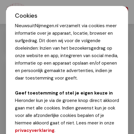
Menu
Cookies
NieuwsuitNijmegen.nl verzamelt via cookies meer
informatie over je apparaat, locatie, browser en
surfgedrag. Dit doen wij voor de volgende
doeleinden: Inzien van het bezoekersgedrag op
onze website en app, integreren van social media,
informatie op een apparaat opslaan en/of openen
en persoonlijk gemaakte advertenties, indien je
4Daagse 2023: Veel gezelligheid op
donderdag in Molenstraat, Grote
daar toestemming voor geeft.
Markt en Hertogplein!
Geef toestemming of stel je eigen keuze in
4Daagse 2023
Hieronder kun je via de groene knop direct akkoord
20 juli 2023
gaan met alle cookies. Indien gewenst kun je ook
voor alle afzonderlijke cookies bepalen of je
Wat een superweek is dit toch! Elke avond
hiermee akkoord gaat of niet. Lees meer in onze
alleen maar leuke muziek, bier of wijn en veel
privacyverklaring
.