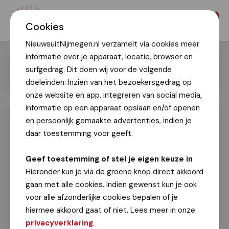
Menu
Cookies
NieuwsuitNijmegen.nl verzamelt via cookies meer
informatie over je apparaat, locatie, browser en
surfgedrag. Dit doen wij voor de volgende
doeleinden: Inzien van het bezoekersgedrag op
onze website en app, integreren van social media,
informatie op een apparaat opslaan en/of openen
en persoonlijk gemaakte advertenties, indien je
4Daagse 2023: Gezellige drukte
tijdens 2e dag Vierdaagsefeesten en
daar toestemming voor geeft.
Waal in Vlammen
Geef toestemming of stel je eigen keuze in
17 juli 2023
Hieronder kun je via de groene knop direct akkoord
gaan met alle cookies. Indien gewenst kun je ook
Op zaterdag stonden bezoekers van de
voor alle afzonderlijke cookies bepalen of je
Vierdaagsefeesten enkele uren met een
hiermee akkoord gaat of niet. Lees meer in onze
paraplu in de hand, op zondag konden de
privacyverklaring
.
handjes in de lucht! Doordat zondagavond de