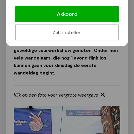
Waal in Vlammen plaatsvond, was het gezellig
druk. Door het centrum kon iedereen
Akkoord
genieten van zijn of haar favoriete muziek,
snacks, kermisattractie en zelfs
Zelf instellen
arcadespellen. De Waalkade en omgeving
stonden enige tijd vol met mensen die van de
geweldige vuurwerkshow genoten. Onder hen
vele wandelaars, die nog 1 avond flink los
kunnen gaan voor dinsdag de eerste
wandeldag begint.
Klik op een foto voor vergrote weergave